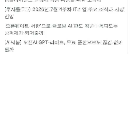
[투자를IT다] 2026년 7월 4주차 IT기업 주요 소식과 시장
전망
'오픈웨이트 서한'으로 글로벌 AI 판도 격변··· 독파모는
방파제가 되어줄까
[AI써봄] 오픈AI GPT-라이브, 무료 플랜으로도 끊김 없이
될까