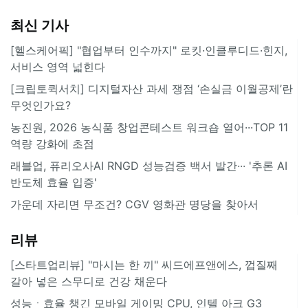
최신 기사
[헬스케어픽] "협업부터 인수까지" 로킷·인클루디드·힌지,
서비스 영역 넓힌다
[크립토퀵서치] 디지털자산 과세 쟁점 ‘손실금 이월공제’란
무엇인가요?
농진원, 2026 농식품 창업콘테스트 워크숍 열어···TOP 11
역량 강화에 초점
래블업, 퓨리오사AI RNGD 성능검증 백서 발간··· '추론 AI
반도체 효율 입증'
가운데 자리면 무조건? CGV 영화관 명당을 찾아서
리뷰
[스타트업리뷰] "마시는 한 끼" 씨드에프앤에스, 껍질째
갈아 넣은 스무디로 건강 채운다
성능ㆍ효율 챙긴 모바일 게이밍 CPU, 인텔 아크 G3