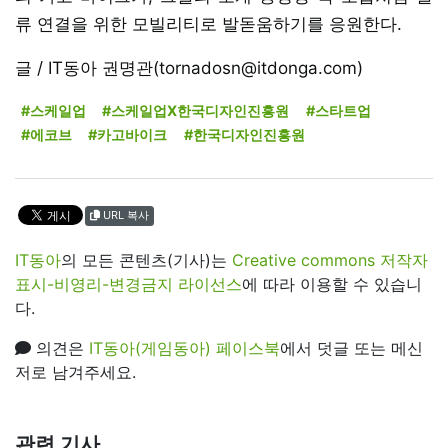
류 연결을 위한 모빌리티로 발돋움하기를 응원한다.
글 / IT동아 권명관(tornadosn@itdonga.com)
#스케일업
#스케일업X한국디자인진흥원
#스타트업
#에코브
#카고바이크
#한국디자인진흥원
URL 복사
IT동아
의 모든 콘텐츠(기사)는
Creative commons 저작자
표시-비영리-변경금지 라이선스
에 따라 이용할 수 있습니
다.
의견은
IT동아(게임동아) 페이스북
에서 덧글 또는 메신
저로 남겨주세요.
관련 기사