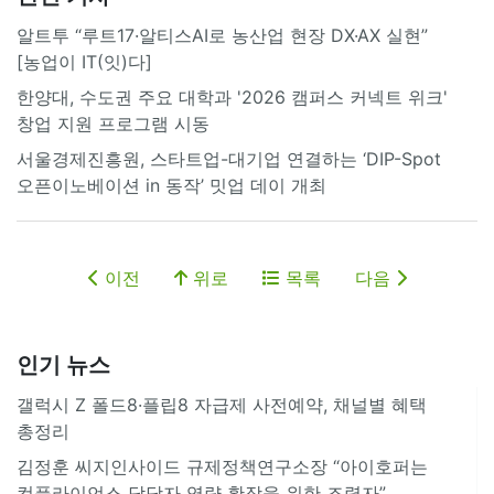
알트투 “루트17·알티스AI로 농산업 현장 DX·AX 실현”
[농업이 IT(잇)다]
한양대, 수도권 주요 대학과 '2026 캠퍼스 커넥트 위크'
창업 지원 프로그램 시동
서울경제진흥원, 스타트업-대기업 연결하는 ‘DIP-Spot
오픈이노베이션 in 동작’ 밋업 데이 개최
이전
위로
목록
다음
인기 뉴스
갤럭시 Z 폴드8·플립8 자급제 사전예약, 채널별 혜택
총정리
김정훈 씨지인사이드 규제정책연구소장 “아이호퍼는
컴플라이언스 담당자 역량 확장을 위한 조력자”