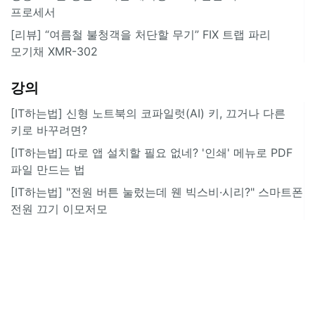
프로세서
[리뷰] “여름철 불청객을 처단할 무기” FIX 트랩 파리
모기채 XMR-302
강의
[IT하는법] 신형 노트북의 코파일럿(AI) 키, 끄거나 다른
키로 바꾸려면?
[IT하는법] 따로 앱 설치할 필요 없네? '인쇄' 메뉴로 PDF
파일 만드는 법
[IT하는법] "전원 버튼 눌렀는데 웬 빅스비·시리?" 스마트폰
전원 끄기 이모저모