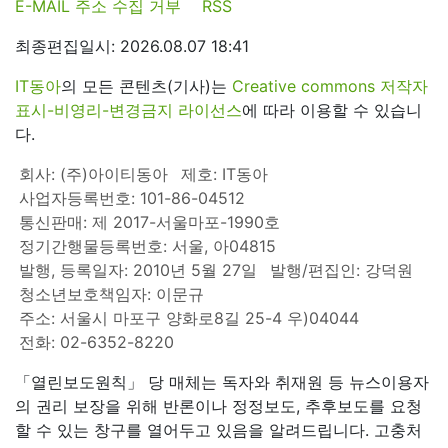
E-MAIL 주소 수집 거부
RSS
최종편집일시: 2026.08.07 18:41
IT동아
의 모든 콘텐츠(기사)는
Creative commons 저작자
표시-비영리-변경금지 라이선스
에 따라 이용할 수 있습니
다.
회사: (주)아이티동아
제호: IT동아
사업자등록번호: 101-86-04512
통신판매: 제 2017-서울마포-1990호
정기간행물등록번호: 서울, 아04815
발행, 등록일자: 2010년 5월 27일
발행/편집인: 강덕원
청소년보호책임자: 이문규
주소: 서울시 마포구 양화로8길 25-4 우)04044
전화: 02-6352-8220
「열린보도원칙」 당 매체는 독자와 취재원 등 뉴스이용자
의 권리 보장을 위해 반론이나 정정보도, 추후보도를 요청
할 수 있는 창구를 열어두고 있음을 알려드립니다. 고충처