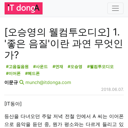
[오승영의 웰컴투오디오] 1.
'좋은 음질'이란 과연 무엇인
가?
#고음질음원
#사운드
#연재
#오승영
#웰컴투오디오
#이어폰
#헤드폰
이문규
munch@itdonga.com
2018.06.07.
[IT동아]
등산을 다녀오던 주말 저녁 전철 안에서 A 씨는 이어폰
으로 음악을 듣던 중, 뭔가 평소와는 다르게 들리고 있