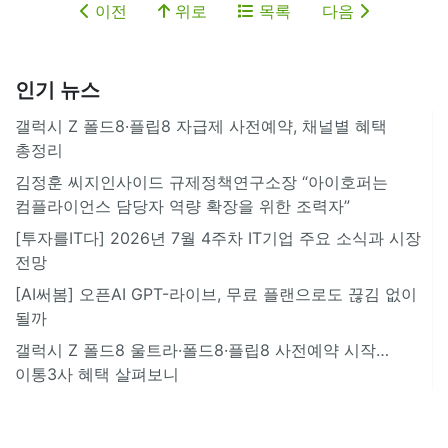
이전
위로
목록
다음
인기 뉴스
갤럭시 Z 폴드8·플립8 자급제 사전예약, 채널별 혜택
총정리
김정훈 씨지인사이드 규제정책연구소장 “아이호퍼는
컴플라이언스 담당자 역량 확장을 위한 조력자”
[투자를IT다] 2026년 7월 4주차 IT기업 주요 소식과 시장
전망
[AI써봄] 오픈AI GPT-라이브, 무료 플랜으로도 끊김 없이
될까
갤럭시 Z 폴드8 울트라·폴드8·플립8 사전예약 시작…
이통3사 혜택 살펴보니