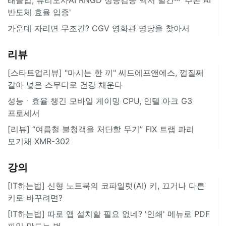
반도체 효율 입증'
가운데 자리면 무조건? CGV 영화관 명당을 찾아서
리뷰
[스타트업리뷰] "마시는 한 끼" 씨드에프앤에스, 껍질째
갈아 넣은 스무디로 건강 채운다
성능ㆍ효율 챙긴 모바일 게이밍 CPU, 인텔 아크 G3
프로세서
[리뷰] “여름철 불청객을 처단할 무기” FIX 트랩 파리
모기채 XMR-302
강의
[IT하는법] 신형 노트북의 코파일럿(AI) 키, 끄거나 다른
키로 바꾸려면?
[IT하는법] 따로 앱 설치할 필요 없네? '인쇄' 메뉴로 PDF
파일 만드는 법