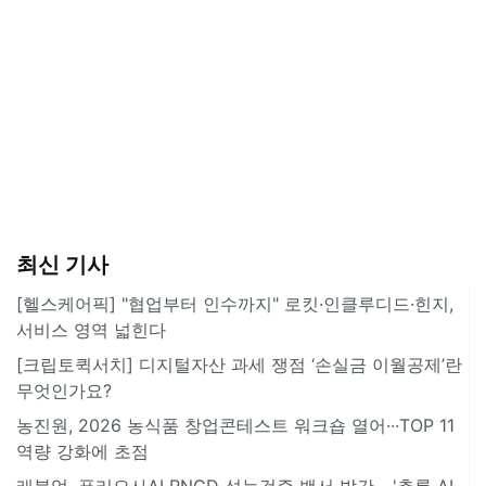
최신 기사
[헬스케어픽] "협업부터 인수까지" 로킷·인클루디드·힌지,
서비스 영역 넓힌다
[크립토퀵서치] 디지털자산 과세 쟁점 ‘손실금 이월공제’란
무엇인가요?
농진원, 2026 농식품 창업콘테스트 워크숍 열어···TOP 11
역량 강화에 초점
래블업, 퓨리오사AI RNGD 성능검증 백서 발간··· '추론 AI