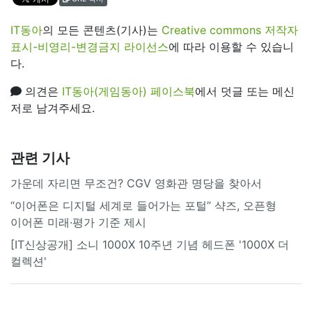
IT동아
의 모든 콘텐츠(기사)는
Creative commons 저작자
표시-비영리-변경금지 라이선스
에 따라 이용할 수 있습니
다.
의견은
IT동아(게임동아) 페이스북
에서 덧글 또는 메신
저로 남겨주세요.
관련 기사
가운데 자리면 무조건? CGV 영화관 명당을 찾아서
“이어폰은 디지털 세계로 들어가는 포털” 샥즈, 오픈형
이어폰 미래·평가 기준 제시
[IT신상공개] 소니 1000X 10주년 기념 헤드폰 '1000X 더
컬렉션'